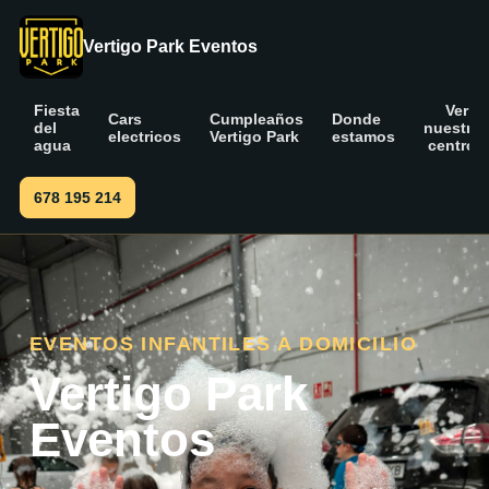
Vertigo Park Eventos
Fiesta
Ver
Cars
Cumpleaños
Donde
del
nuestro
electricos
Vertigo Park
estamos
agua
centros
678 195 214
EVENTOS INFANTILES A DOMICILIO
Vertigo Park
Eventos