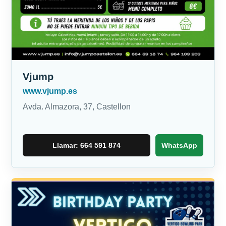
Vjump
www.vjump.es
Avda. Almazora, 37, Castellon
Llamar: 664 591 874
WhatsApp